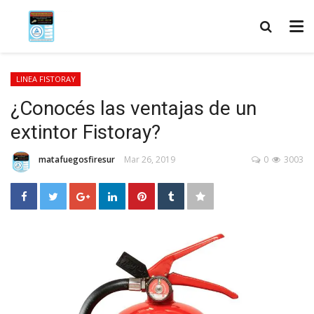
LINEA FISTORAY
¿Conocés las ventajas de un
extintor Fistoray?
matafuegosfiresur
Mar 26, 2019
0
3003